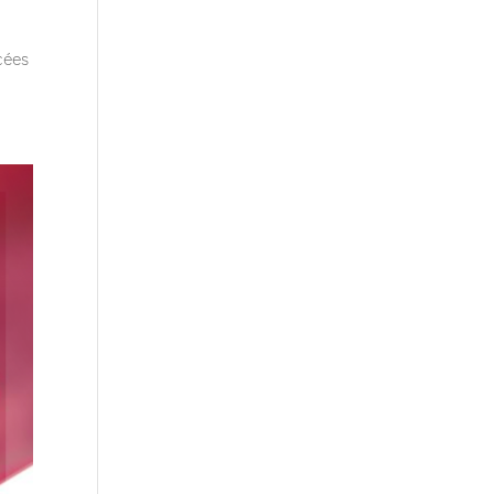
e
cées