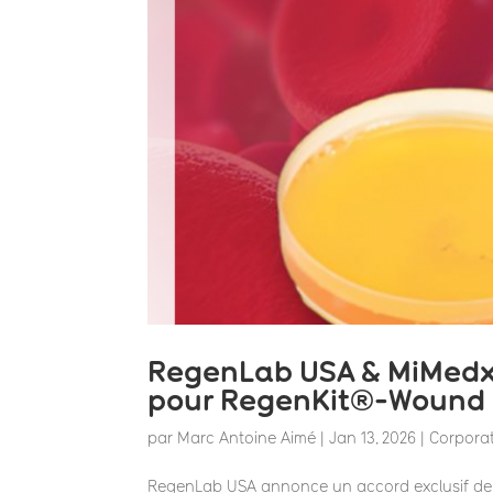
RegenLab USA & MiMedx :
pour RegenKit®-Wound G
par
Marc Antoine Aimé
|
Jan 13, 2026
|
Corpora
RegenLab USA annonce un accord exclusif de 