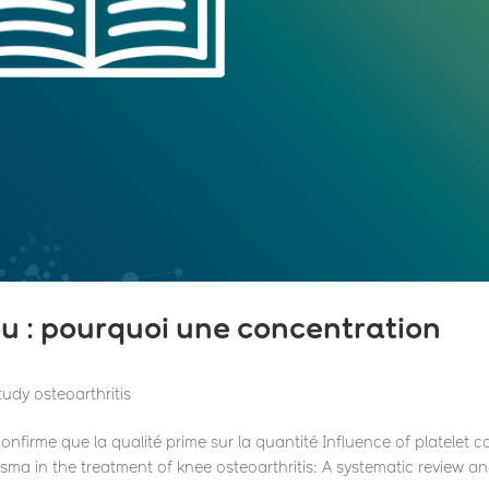
u : pourquoi une concentration
Study osteoarthritis
nfirme que la qualité prime sur la quantité Influence of platelet c
lasma in the treatment of knee osteoarthritis: A systematic review a