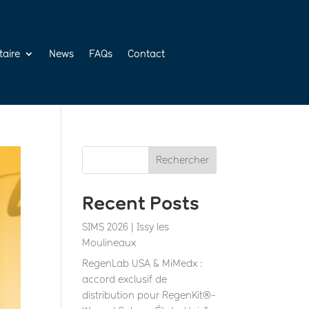
taire
News
FAQs
Contact
Rechercher
Recent Posts
SIMS 2026 | Issy les
Moulineaux
RegenLab USA & MiMedx :
accord exclusif de
distribution pour RegenKit®-