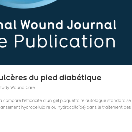
 ulcères du pied diabétique
 Study Wound Care
a comparé l’efficacité d’un gel plaquettaire autologue standardisé
ansement hydrocellulaire ou hydrocolloïde) dans le traitement des