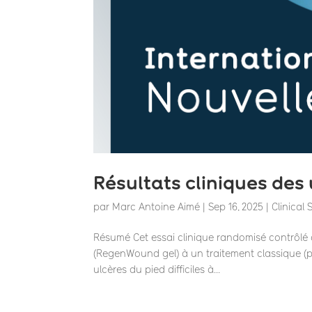
Résultats cliniques des
par
Marc Antoine Aimé
|
Sep 16, 2025
|
Clinical
Résumé Cet essai clinique randomisé contrôlé 
(RegenWound gel) à un traitement classique (p
ulcères du pied difficiles à...