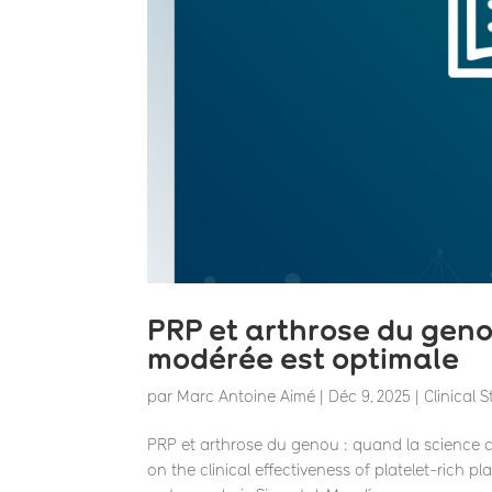
PRP et arthrose du geno
modérée est optimale
par
Marc Antoine Aimé
|
Déc 9, 2025
|
Clinical 
PRP et arthrose du genou : quand la science co
on the clinical effectiveness of platelet-rich p