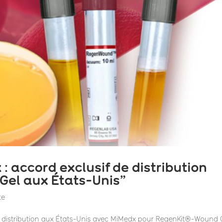
 accord exclusif de distribution
el aux États-Unis”
te
distribution aux États-Unis avec MiMedx pour RegenKit®-Wound 