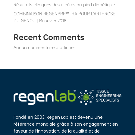
Résultats cliniques des ulcères du pied diabétique
COMBINAISON REGENPRP™-HA POUR L’ARTHROSE
DU GENOU | Renevier 2018
Recent Comments
Aucun commentaire à afficher.
Fondé en 2003, Regen Lab est devenu une
référence mondiale grâce à son engagement en
faveur de l’innovation, de la qualité et de