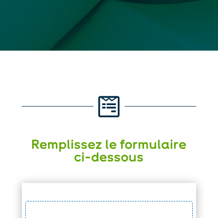

Remplissez le formulaire
ci-dessous