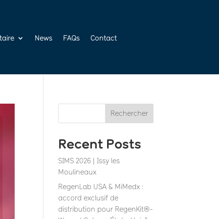
taire
News
FAQs
Contact
Rechercher
Recent Posts
SIMS 2026 | Issy les
Moulineaux
RegenLab USA & MiMedx :
accord exclusif de
distribution pour RegenKit®-