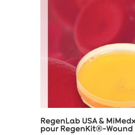
RegenLab USA & MiMedx :
pour RegenKit®-Wound G