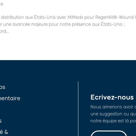
te
distribution aux États-Unis avec MiMedx pour RegenKit®-Wound 
er une avancée majeure pour notre présence aux États-Unis :
rd...
os
Ecrivez-nous
entaire
Nous aimerions avoir 
é
une suggestion ou que
s
notre équipe est là po
té &