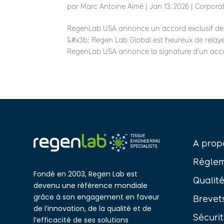
par
Marc Antoine Aimé
|
Jan 13, 2026
|
Corpora
RegenLab USA annonce un accord exclusif de 
&#x3b; Regen Lab Global est heureux de relay
RegenLab USA annonce la signature d’un acco
A prop
Réglem
Fondé en 2003, Regen Lab est
Qualit
devenu une référence mondiale
grâce à son engagement en faveur
Brevet
de l’innovation, de la qualité et de
Sécuri
l’efficacité de ses solutions