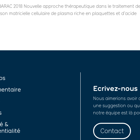
C 2018 Nouvelle approche thérapeutique dans le traitement d
son matricielle cellulaire de plasma riche en plaquettes et d’acide
os
Ecrivez-nous
entaire
Nous aimerions avoir 
é
une suggestion ou que
s
notre équipe est là po
té &
Contact
ntialité