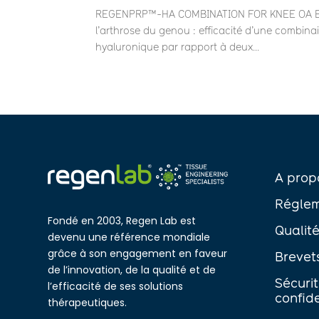
REGENPRP™-HA COMBINATION FOR KNEE OA BARA
l’arthrose du genou : efficacité d’une combinai
hyaluronique par rapport à deux...
A prop
Réglem
Fondé en 2003, Regen Lab est
Qualit
devenu une référence mondiale
grâce à son engagement en faveur
Brevet
de l’innovation, de la qualité et de
Sécuri
l’efficacité de ses solutions
confide
thérapeutiques.