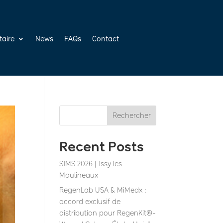
taire
News
FAQs
Contact
Rechercher
Recent Posts
SIMS 2026 | Issy les
Moulineaux
RegenLab USA & MiMedx :
accord exclusif de
distribution pour RegenKit®-