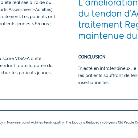
L’amélioration
a été réalisée à l’aide du
ports Assessment-Achilles)
du tendon d’Ac
 traitement. Les patients ont
traitement R
patients jeunes < 55 ans ;
maintenue dur
CONCLUSION
u score VISA-A a été
pendant toute la durée du
Injecté en intratendineux, 
 chez les patients jeunes.
les patients souffrant de ten
insertionnelles.
apy in Non-insertional Achilles Tendinopathy: The Eicacy is Reduced in 60-years Old People C