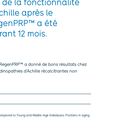
 de la fonctionnalité
hille après le
egenPRP™ a été
ant 12 mois.
le RegenPRP™ a donné de bons résultats chez
dinopathies d’Achille récalcitrantes non
ompared to Young and Middle-Age Individuals. Frontiers in aging