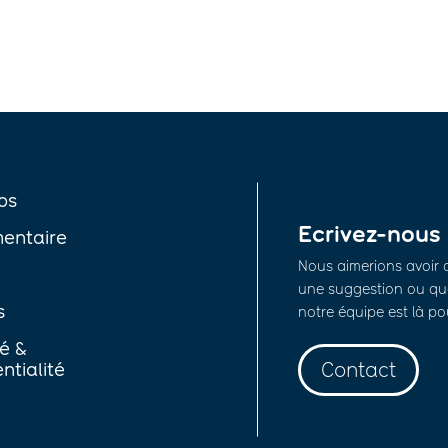
os
Ecrivez-nous
entaire
Nous aimerions avoir 
é
une suggestion ou que
s
notre équipe est là po
té &
Contact
ntialité