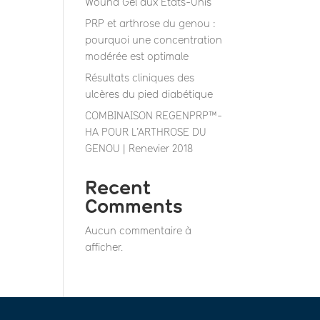
Wound Gel aux États-Unis”
PRP et arthrose du genou :
pourquoi une concentration
modérée est optimale
Résultats cliniques des
ulcères du pied diabétique
COMBINAISON REGENPRP™-
HA POUR L’ARTHROSE DU
GENOU | Renevier 2018
Recent
Comments
Aucun commentaire à
afficher.