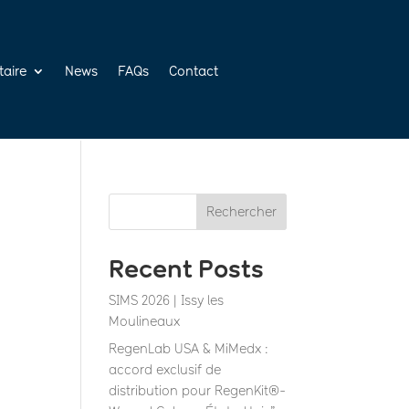
taire
News
FAQs
Contact
Rechercher
Recent Posts
SIMS 2026 | Issy les
Moulineaux
RegenLab USA & MiMedx :
accord exclusif de
distribution pour RegenKit®-