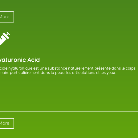
More

yaluronic Acid
acide hyaluronique est une substance naturellement présente dans le corps
ain, particulièrement dans la peau, les articulations et les yeux.
More