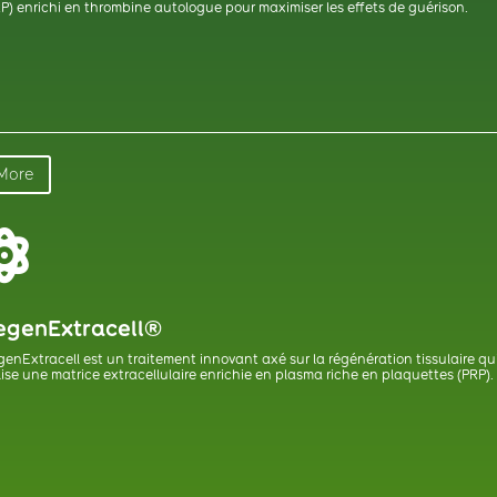
P) enrichi en thrombine autologue pour maximiser les effets de guérison.
More

egenExtracell®
enExtracell est un traitement innovant axé sur la régénération tissulaire qu
lise une matrice extracellulaire enrichie en plasma riche en plaquettes (PRP).