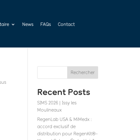
taire
News
FAQs
Contact
Rechercher
sus
Recent Posts
SIMS 2026 | Issy les
Moulineaux
RegenLab USA & MiMedx :
accord exclusif de
distribution pour RegenKit®-