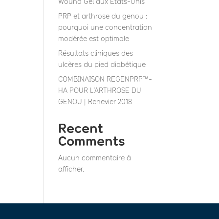
Wound Gel aux États-Unis”
PRP et arthrose du genou :
pourquoi une concentration
modérée est optimale
Résultats cliniques des
ulcères du pied diabétique
COMBINAISON REGENPRP™-
HA POUR L’ARTHROSE DU
GENOU | Renevier 2018
Recent
Comments
Aucun commentaire à
afficher.